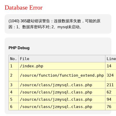
Database Error
(1040) 365建站错误警告：连接数据库失败，可能的原
因：1、数据库密码不对; 2、mysql未启动。
PHP Debug
No.
File
Line
1
/index.php
14
2
/source/function/function_extend.php
324
3
/source/class/jzmysql.class.php
211
4
/source/class/jzmysql.class.php
62
5
/source/class/jzmysql.class.php
94
6
/source/class/jzmysql.class.php
76