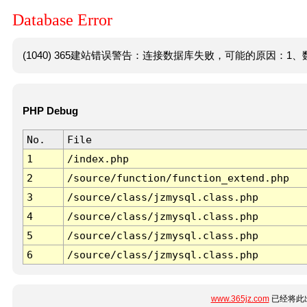
Database Error
(1040) 365建站错误警告：连接数据库失败，可能的原因：1、数
PHP Debug
No.
File
1
/index.php
2
/source/function/function_extend.php
3
/source/class/jzmysql.class.php
4
/source/class/jzmysql.class.php
5
/source/class/jzmysql.class.php
6
/source/class/jzmysql.class.php
www.365jz.com
已经将此