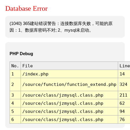
Database Error
(1040) 365建站错误警告：连接数据库失败，可能的原
因：1、数据库密码不对; 2、mysql未启动。
PHP Debug
No.
File
Line
1
/index.php
14
2
/source/function/function_extend.php
324
3
/source/class/jzmysql.class.php
211
4
/source/class/jzmysql.class.php
62
5
/source/class/jzmysql.class.php
94
6
/source/class/jzmysql.class.php
76