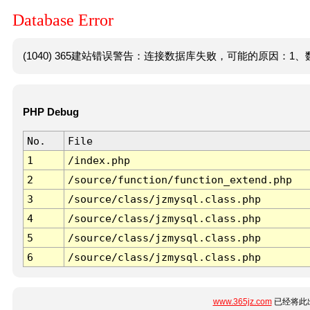
Database Error
(1040) 365建站错误警告：连接数据库失败，可能的原因：1、数
PHP Debug
No.
File
1
/index.php
2
/source/function/function_extend.php
3
/source/class/jzmysql.class.php
4
/source/class/jzmysql.class.php
5
/source/class/jzmysql.class.php
6
/source/class/jzmysql.class.php
www.365jz.com
已经将此