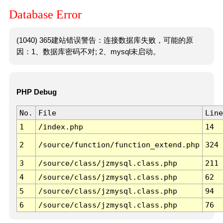
Database Error
(1040) 365建站错误警告：连接数据库失败，可能的原
因：1、数据库密码不对; 2、mysql未启动。
PHP Debug
No.
File
Line
1
/index.php
14
2
/source/function/function_extend.php
324
3
/source/class/jzmysql.class.php
211
4
/source/class/jzmysql.class.php
62
5
/source/class/jzmysql.class.php
94
6
/source/class/jzmysql.class.php
76