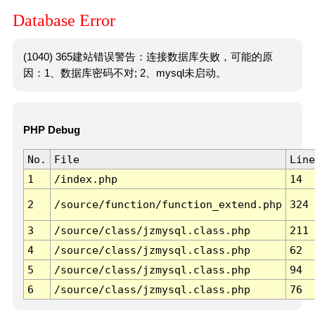
Database Error
(1040) 365建站错误警告：连接数据库失败，可能的原
因：1、数据库密码不对; 2、mysql未启动。
PHP Debug
No.
File
Line
1
/index.php
14
2
/source/function/function_extend.php
324
3
/source/class/jzmysql.class.php
211
4
/source/class/jzmysql.class.php
62
5
/source/class/jzmysql.class.php
94
6
/source/class/jzmysql.class.php
76