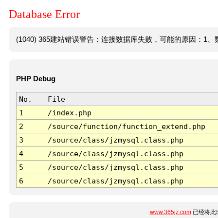
Database Error
(1040) 365建站错误警告：连接数据库失败，可能的原因：1、数
PHP Debug
No.
File
1
/index.php
2
/source/function/function_extend.php
3
/source/class/jzmysql.class.php
4
/source/class/jzmysql.class.php
5
/source/class/jzmysql.class.php
6
/source/class/jzmysql.class.php
www.365jz.com
已经将此