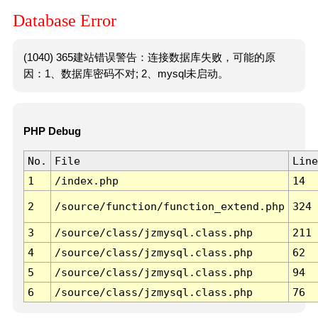
Database Error
(1040) 365建站错误警告：连接数据库失败，可能的原
因：1、数据库密码不对; 2、mysql未启动。
PHP Debug
No.
File
Line
1
/index.php
14
2
/source/function/function_extend.php
324
3
/source/class/jzmysql.class.php
211
4
/source/class/jzmysql.class.php
62
5
/source/class/jzmysql.class.php
94
6
/source/class/jzmysql.class.php
76