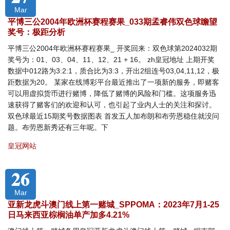
Mar
平博三公2004年欧洲杯赛程赛果_033期孟睿伟双色球瞻望
奖号：极距分析
平博三公2004年欧洲杯赛程赛果_ 开奖回来：双色球第2024032期
奖号为：01、03、04、11、12、21 + 16。 zh皇冠地址 上期开奖
数据中012路为3:2:1，质合比为3:3，开出2组连号03,04,11,12，极
距数据为20。 某家在线博彩平台最近推出了一项新的服务，即赌客
可以用虚拟货币进行赌博，降低了赌博的风险和门槛。这项服务迅
速获得了赌客们的欢迎和认可，也引起了业内人士的关注和探讨。
双色球最近15期奖号数据图表 首发五人加布朗和布劳恩稳住就没问
题。布劳恩新秀还有三年呢。下
皇冠网站
26
Mar
亚新龙虎斗澳门线上第一赌城_SPPOMA：2023年7月1-25
日马来西亚棕榈油单产加多4.21%