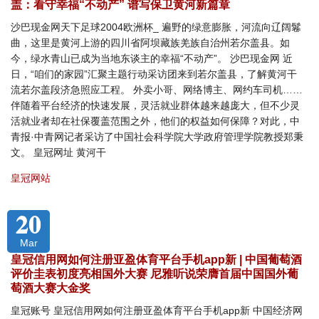
盖：看守幸福“不动产” 谱写保卫黄河新篇章
沙巴现金网天下足球2004欧洲杯_ 遍野的绿意膨胀，河流向辽阔鬈
曲，这里是黄河上游的四川省阿坝藏族羌族自治州若尔盖县。如
今，绿水青山已成为当地东谈主的幸福“不动产”。 沙巴现金网 近
日，“咱们的家园”汇聚主题行动采访团来到若尔盖县，了解黄河干
流若尔盖段济急照应工程。 外卖小哥、网络博主、网约车司机……
伴随着平台经济的快速发展，灵活就业群体越来越庞大，但不少灵
活就业者却在社保覆盖范围之外，他们的权益如何保障？对此，中
青报·中青网记者采访了中国社会科学院大学政府管理学院教授郑秉
文。 皇冠网址 黄河干
皇冠网站
20
Mar
皇冠信用网如何注册亚盈体育平台手机app新 | 中国葡萄酒
评价圭表初度亮相国外大赛 尼雅听说荣膺首届中国国外葡
萄酒大赛大金奖
皇冠账号 皇冠信用网如何注册亚盈体育平台手机app新 中国经济网