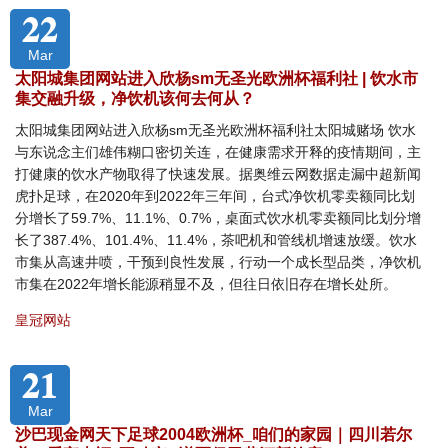
22
Mar
太阳城集团网站进入欣杨sm无圣光欧洲杯福利社 | 饮水市
集交融升级，净饮机该何去何从？
太阳城集团网站进入欣杨sm无圣光欧洲杯福利社太阳城赌场 饮水
与东说念主们雄伟糊口密切关连，在健康需求开释的疫情期间，主
打健康的饮水产物取得了快速发展。据奥维云网数据走漏中超新闻
虎扑足球，在2020年到2022年三年间，台式净饮机零卖额同比划
分增长了59.7%、11.1%、0.7%，桌面式饮水机零卖额同比划分增
长了387.4%、101.4%、11.4%，茶吧机和管线机增速放缓。饮水
市集从高速井喷，干预到良性发展，行动一个成长型品类，净饮机
市集在2022年增长能源稍显不及，但往日依旧存在增长处所。
皇冠网站
21
Mar
沙巴现金网天下足球2004欧洲杯_咱们的家园｜四川若尔