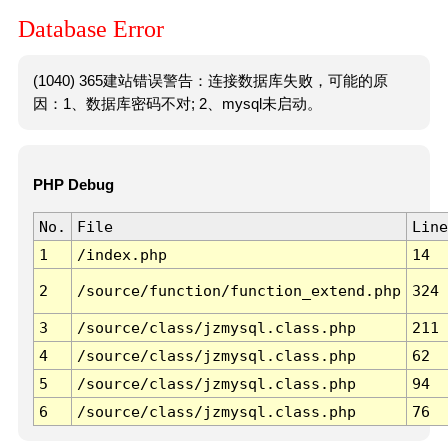
Database Error
(1040) 365建站错误警告：连接数据库失败，可能的原
因：1、数据库密码不对; 2、mysql未启动。
PHP Debug
No.
File
Line
1
/index.php
14
2
/source/function/function_extend.php
324
3
/source/class/jzmysql.class.php
211
4
/source/class/jzmysql.class.php
62
5
/source/class/jzmysql.class.php
94
6
/source/class/jzmysql.class.php
76