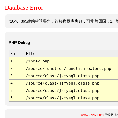
Database Error
(1040) 365建站错误警告：连接数据库失败，可能的原因：1、数
PHP Debug
No.
File
1
/index.php
2
/source/function/function_extend.php
3
/source/class/jzmysql.class.php
4
/source/class/jzmysql.class.php
5
/source/class/jzmysql.class.php
6
/source/class/jzmysql.class.php
www.365jz.com
已经将此