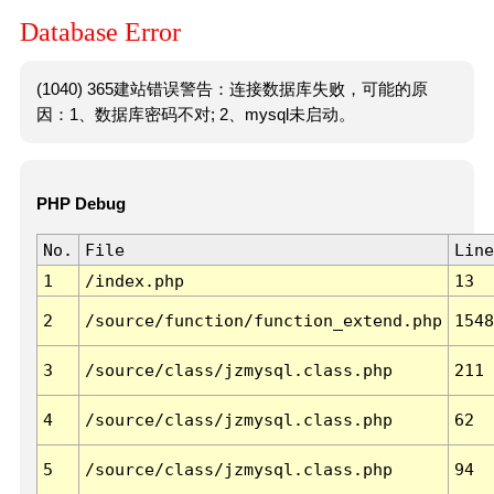
Database Error
(1040) 365建站错误警告：连接数据库失败，可能的原
因：1、数据库密码不对; 2、mysql未启动。
PHP Debug
No.
File
Line
1
/index.php
13
2
/source/function/function_extend.php
1548
3
/source/class/jzmysql.class.php
211
4
/source/class/jzmysql.class.php
62
5
/source/class/jzmysql.class.php
94