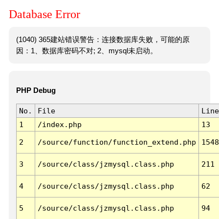
Database Error
(1040) 365建站错误警告：连接数据库失败，可能的原
因：1、数据库密码不对; 2、mysql未启动。
PHP Debug
No.
File
Line
1
/index.php
13
2
/source/function/function_extend.php
1548
3
/source/class/jzmysql.class.php
211
4
/source/class/jzmysql.class.php
62
5
/source/class/jzmysql.class.php
94