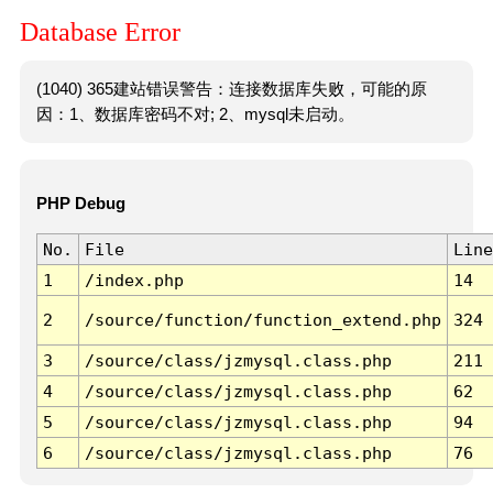
Database Error
(1040) 365建站错误警告：连接数据库失败，可能的原
因：1、数据库密码不对; 2、mysql未启动。
PHP Debug
No.
File
Line
1
/index.php
14
2
/source/function/function_extend.php
324
3
/source/class/jzmysql.class.php
211
4
/source/class/jzmysql.class.php
62
5
/source/class/jzmysql.class.php
94
6
/source/class/jzmysql.class.php
76