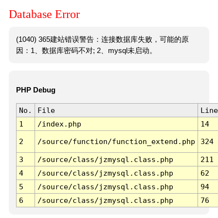
Database Error
(1040) 365建站错误警告：连接数据库失败，可能的原
因：1、数据库密码不对; 2、mysql未启动。
PHP Debug
No.
File
Line
1
/index.php
14
2
/source/function/function_extend.php
324
3
/source/class/jzmysql.class.php
211
4
/source/class/jzmysql.class.php
62
5
/source/class/jzmysql.class.php
94
6
/source/class/jzmysql.class.php
76