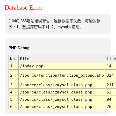
Database Error
(1040) 365建站错误警告：连接数据库失败，可能的原
因：1、数据库密码不对; 2、mysql未启动。
PHP Debug
No.
File
Line
1
/index.php
14
2
/source/function/function_extend.php
324
3
/source/class/jzmysql.class.php
211
4
/source/class/jzmysql.class.php
62
5
/source/class/jzmysql.class.php
94
6
/source/class/jzmysql.class.php
76